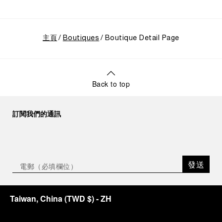
主頁
Boutiques
Boutique Detail Page
Back to top
訂閱我們的通訊
發送
Taiwan, China
(
TWD $
)
- ZH