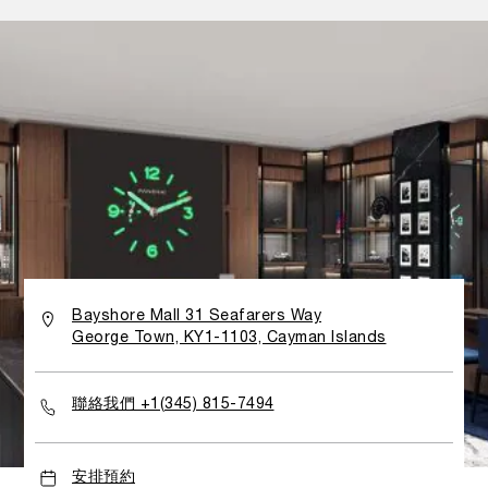
Bayshore Mall 31 Seafarers Way
George Town, KY1-1103, Cayman Islands
聯絡我們 +1(345) 815-7494
安排預約