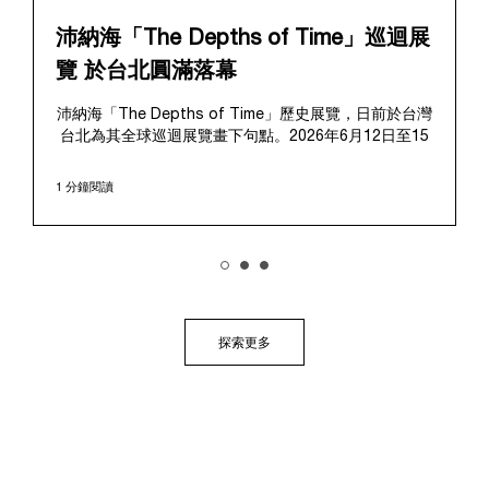
沛納海「The Depths of Time」巡迴展
覽 於台北圓滿落幕
沛納海「The Depths of Time」歷史展覽，日前於台灣
台北為其全球巡迴展覽畫下句點。2026年6月12日至15
日，該展覽於極具歷史意義的華山1914文化創意產業園
區對公眾開放。這座擁有百年歷史的標誌性場地提供了
1 分鐘閱讀
極具感染力的舞台，將在地的文化傳承與沛納海深厚的
歷史敘事完美融合、相得益彰。
展覽帶領觀者踏上引人入勝的旅程，深入探索沛納海獨
樹一幟的品牌底蘊，從1910年代初期作為義大利海軍指
定供應商的起源開始追溯。展覽特別聚焦於品牌在1993
年迎來的關鍵轉折點：首度向大眾揭開其軍事級創新技
術的神秘面紗，推出首個民用的Luminor系列，並完整呈
探索更多
現其在1997年加入歷峯集團後蓬勃發展的輝煌歷程。