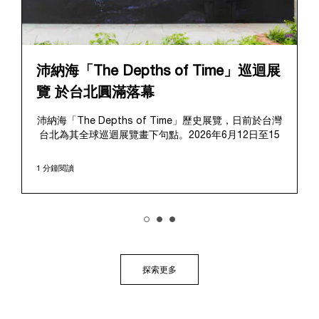
沛納海「The Depths of Time」巡迴展
覽 於台北圓滿落幕
沛納海「The Depths of Time」歷史展覽，日前於台灣
台北為其全球巡迴展覽畫下句點。2026年6月12日至15
日，該展覽於極具歷史意義的華山1914文化創意產業園
區對公眾開放。這座擁有百年歷史的標誌性場地提供了
1 分鐘閱讀
極具感染力的舞台，將在地的文化傳承與沛納海深厚的
歷史敘事完美融合、相得益彰。
展覽帶領觀者踏上引人入勝的旅程，深入探索沛納海獨
樹一幟的品牌底蘊，從1910年代初期作為義大利海軍指
定供應商的起源開始追溯。展覽特別聚焦於品牌在1993
年迎來的關鍵轉折點：首度向大眾揭開其軍事級創新技
術的神秘面紗，推出首個民用的Luminor系列，並完整呈
探索更多
現其在1997年加入歷峯集團後蓬勃發展的輝煌歷程。