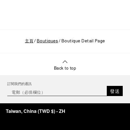
主頁
Boutiques
Boutique Detail Page
Back to top
訂閱我們的通訊
發送
Taiwan, China
(
TWD $
)
- ZH