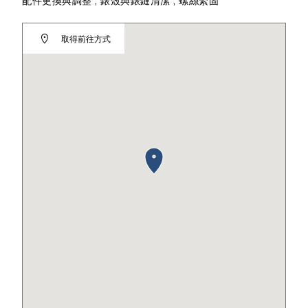
配件更換與調整 , 錶殼與錶鏈清潔 , 螺絲緊固
取得前往方式