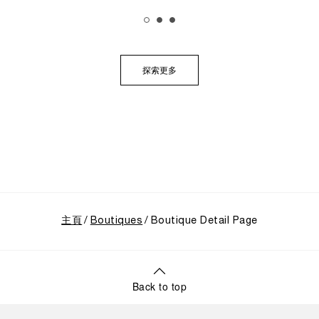
展覽帶領觀者踏上引人入勝的旅程，深入探索沛納海獨
樹一幟的品牌底蘊，從1910年代初期作為義大利海軍指
定供應商的起源開始追溯。展覽特別聚焦於品牌在1993
年迎來的關鍵轉折點：首度向大眾揭開其軍事級創新技
術的神秘面紗，推出首個民用的Luminor系列，並完整呈
探索更多
現其在1997年加入歷峯集團後蓬勃發展的輝煌歷程。
主頁
Boutiques
Boutique Detail Page
Back to top