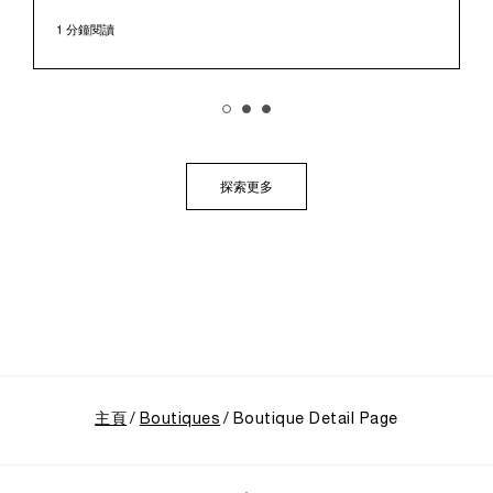
日，該展覽於極具歷史意義的華山1914文化創意產業園
區對公眾開放。這座擁有百年歷史的標誌性場地提供了
1 分鐘閱讀
極具感染力的舞台，將在地的文化傳承與沛納海深厚的
歷史敘事完美融合、相得益彰。
展覽帶領觀者踏上引人入勝的旅程，深入探索沛納海獨
樹一幟的品牌底蘊，從1910年代初期作為義大利海軍指
定供應商的起源開始追溯。展覽特別聚焦於品牌在1993
年迎來的關鍵轉折點：首度向大眾揭開其軍事級創新技
術的神秘面紗，推出首個民用的Luminor系列，並完整呈
探索更多
現其在1997年加入歷峯集團後蓬勃發展的輝煌歷程。
主頁
Boutiques
Boutique Detail Page