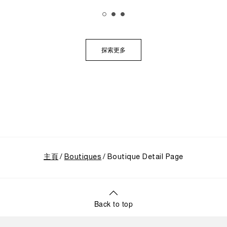
展覽帶領觀者踏上引人入勝的旅程，深入探索沛納海獨
樹一幟的品牌底蘊，從1910年代初期作為義大利海軍指
定供應商的起源開始追溯。展覽特別聚焦於品牌在1993
年迎來的關鍵轉折點：首度向大眾揭開其軍事級創新技
術的神秘面紗，推出首個民用的Luminor系列，並完整呈
探索更多
現其在1997年加入歷峯集團後蓬勃發展的輝煌歷程。
主頁
Boutiques
Boutique Detail Page
Back to top