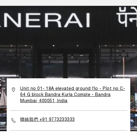
Unit no 01- 18A elevated ground flo - Plot no C-
64 G block Bandra Kurla Comple - Bandra
Mumbai, 400051, India
聯絡我們 +91 9773233333