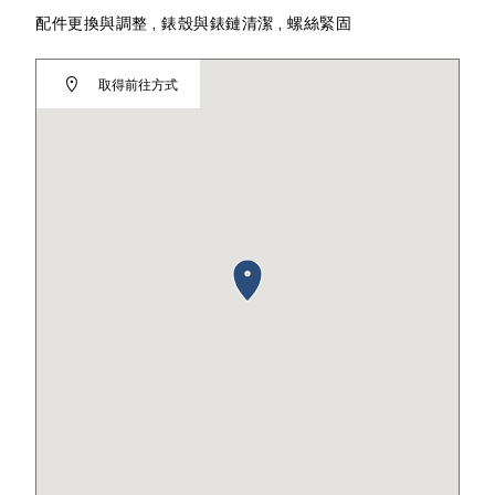
配件更換與調整 , 錶殼與錶鏈清潔 , 螺絲緊固
取得前往方式