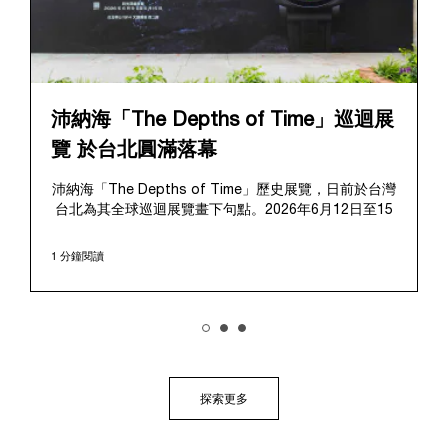
沛納海「The Depths of Time」巡迴展
覽 於台北圓滿落幕
沛納海「The Depths of Time」歷史展覽，日前於台灣
台北為其全球巡迴展覽畫下句點。2026年6月12日至15
日，該展覽於極具歷史意義的華山1914文化創意產業園
區對公眾開放。這座擁有百年歷史的標誌性場地提供了
1 分鐘閱讀
極具感染力的舞台，將在地的文化傳承與沛納海深厚的
歷史敘事完美融合、相得益彰。
展覽帶領觀者踏上引人入勝的旅程，深入探索沛納海獨
樹一幟的品牌底蘊，從1910年代初期作為義大利海軍指
定供應商的起源開始追溯。展覽特別聚焦於品牌在1993
年迎來的關鍵轉折點：首度向大眾揭開其軍事級創新技
術的神秘面紗，推出首個民用的Luminor系列，並完整呈
探索更多
現其在1997年加入歷峯集團後蓬勃發展的輝煌歷程。