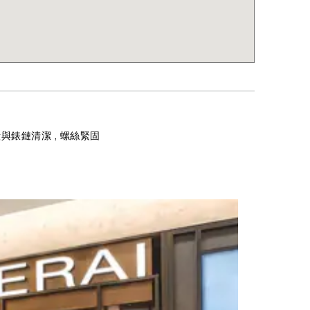
殼與錶鏈清潔 , 螺絲緊固