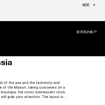
關閉 ✕
：
搜尋
我的帳戶
sia
ld of the sea and the technicity and
 of the Maison, taking customers on a
e boutique, the iconic luminescent clock,
will grab your attention. The layout is
universe. While shopping,