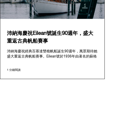
沛納海慶祝Eilean號誕生90週年，盛大
重返古典帆船賽事
沛納海慶祝經典百慕達雙桅帆船誕生90週年，萬眾期待她
盛大重返古典帆船賽事。Eilean號於1936年由著名的蘇格
蘭造船廠法夫（Fife of Fairlie）設計和建造，2006年被
發現於安提瓜，當時狀態已十分殘破。沛納海明白她的潛
1 分鐘閱讀
力，開始了一項雄心勃勃的計劃，恢復她昔日的輝煌，於
2009年重新啟航。
繼2018年最後一次亮相後，此次重返古典帆船賽，鞏固了
沛納海在航海世界的悠久傳承。這段歷程始於2000年贊助
在摩納哥舉辦的勞倫斯帆船賽沛納海盃（Laureus
Regatta Panerai Trophy），並於2005年隨著著名的經
典帆船挑戰賽（Classic Yachts Challenge）舉行而進一
步擴大，該賽事延續了14年，Eilean號則自2010年起開始