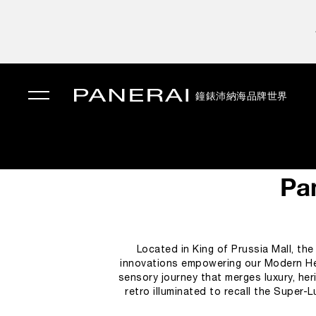
鐘錶
沛納海品牌世界
✕
Pa
Located in King of Prussia Mall, th
innovations empowering our Modern He
sensory journey that merges luxury, heri
retro illuminated to recall the Super-
designed to narrate the brand’s story, ac