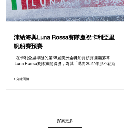
沛納海與Luna Rossa賽隊慶祝卡利亞里
帆船賽預賽
在卡利亞里舉辦的第38屆美洲盃帆船賽預賽圓滿落幕，
Luna Rossa賽隊旗開得勝，為其「邁向2027年那不勒斯
之路」打響氣勢如虹的頭炮。這場精彩賽事也宣告沛納海
與Luna Rossa賽隊的合作正式啟航，彰顯雙方對極致性
1 分鐘閱讀
能、創新技術及專業航海精神的追求。
2026年5月21日至24日，卡利亞里迷人的天使灣（Bay of
Angels）為這場揭幕賽提供絕佳舞台。該處是「邁向那不
勒斯之路」的首個賽站，8艘規格完全相同的AC40帆船在
此展開激烈角逐，並在最終的對抗賽中將氣氛推向最高
潮。由Peter Burling領軍的Luna Rossa主力隊伍展現高
超戰術，成功擊敗紐西蘭Emirates Team New Zealand
探索更多
賽隊，在本屆美洲盃週期中搶佔先機。值得一提的是，
Luna Rossa女子隊與青年隊在群集賽中亦表現亮眼，雖