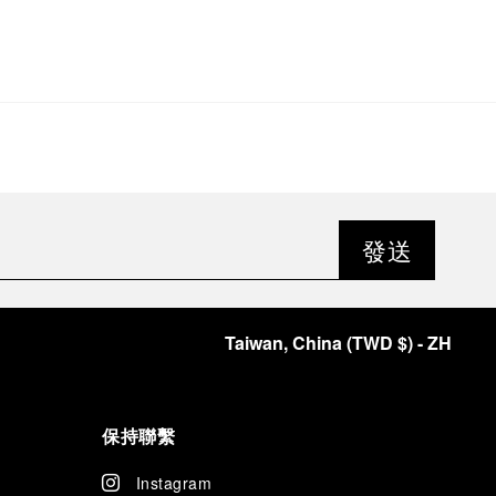
參賽。
Eilean號的2026年賽季將於5月15日在義大利維亞雷焦拉
開序幕，並在Cantiere del Carlo船廠正式啟航。從那裡
開始，Eilean號將展開一系列古典帆船賽事，橫跨法國蔚
藍海岸、義大利與西班牙，最終在法國坎城結束旅程。賽
事日程將由第30屆安提布帆船賽（Les Voiles
d’Antibes，安提布，2026年5月27日至31日）展開，標
誌著地中海復古與古典帆船賽正式開幕。
沛納海在海上紀念此週年里程碑，並將焦點鎖定於
發送
Radiomir Bronzo腕錶（PAM00760）。該時計具有獨特
的47毫米青銅錶殼；青銅是與海洋世界深厚相連的材質，
使腕錶與Eilean號產生本質上的連結。它同時承載著
Radiomir腕錶的悠久傳承——其錶殼最初於1935年研發
Taiwan, China
(
TWD $
)
- ZH
（Ref. 2533），作為義大利皇家海軍的水下腕錶原型，
自此體現「船長之錶」的精髓，最初專為海軍行動而構
思，陪伴最驍勇的戰艦遠洋航行。
保持聯繫
Instagram