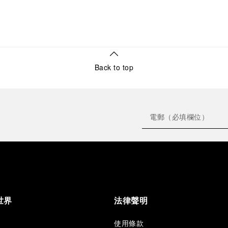
遭遇重重挑戰未能晉級決賽，實力仍有目共睹。
與航海世界淵源深厚的沛納海，也藉此機會特邀媒體與貴
賓參與獨家活動。賓客不僅能與Luna Rossa賽隊面對
面，更能直接在海面上觀賞緊張賽況。活動盡顯沛納海的
核心價值：追求卓越性能並不斷挑戰極限，這也是其當代
時計的設計核心。
Back to top
接下來，所有目光將聚焦於2026年9月24日至27日在那不
勒斯舉行的第二場美洲盃帆船賽預賽。
世界
法律聲明
使用條款