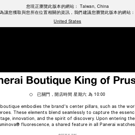
您現正瀏覽此版本的網站：
Taiwan, China
為讓您獲取與您所在位置相關的資訊，我們建議您瀏覽此版本的網站
United States
nerai Boutique King of Prus
已關門，開店時間
星期六
為
10:00
e boutique embodies the brand's center pillars, such as the wor
roes. These elements blend seamlessly to capture the essence
tage, innovation, and the spirit of discovery. Upon entering th
Luminova® fluorescence, a shared feature in all Panerai watches 
companying customers through the different collections of the Panerai 