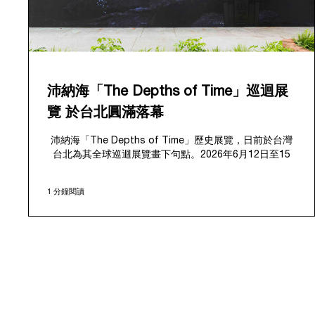
沛納海「The Depths of Time」巡迴展
覽 於台北圓滿落幕
沛納海「The Depths of Time」歷史展覽，日前於台灣
台北為其全球巡迴展覽畫下句點。2026年6月12日至15
日，該展覽於極具歷史意義的華山1914文化創意產業園區
對公眾開放。這座擁有百年歷史的標誌性場地提供了極具
1 分鐘閱讀
感染力的舞台，將在地的文化傳承與沛納海深厚的歷史敘
事完美融合、相得益彰。
展覽帶領觀者踏上引人入勝的旅程，深入探索沛納海獨樹
一幟的品牌底蘊，從1910年代初期作為義大利海軍指定供
應商的起源開始追溯。展覽特別聚焦於品牌在1993年迎來
的關鍵轉折點：首度向大眾揭開其軍事級創新技術的神秘
面紗，推出首個民用的Luminor系列，並完整呈現其在
1997年加入歷峯集團後蓬勃發展的輝煌歷程。