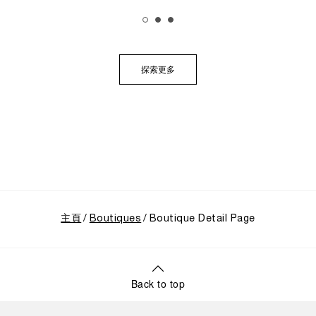
展覽帶領觀者踏上引人入勝的旅程，深入探索沛納海獨
樹一幟的品牌底蘊，從1910年代初期作為義大利海軍指
定供應商的起源開始追溯。展覽特別聚焦於品牌在1993
年迎來的關鍵轉折點：首度向大眾揭開其軍事級創新技
術的神秘面紗，推出首個民用的Luminor系列，並完整呈
探索更多
現其在1997年加入歷峯集團後蓬勃發展的輝煌歷程。
主頁
Boutiques
Boutique Detail Page
Back to top