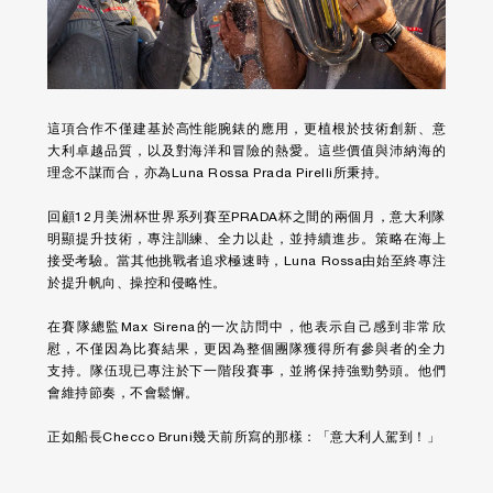
這項合作不僅建基於高性能腕錶的應用，更植根於技術創新、意
大利卓越品質，以及對海洋和冒險的熱愛。這些價值與沛納海的
理念不謀而合，亦為Luna Rossa Prada Pirelli所秉持。
回顧12月美洲杯世界系列賽至PRADA杯之間的兩個月，意大利隊
明顯提升技術，專注訓練、全力以赴，並持續進步。策略在海上
接受考驗。當其他挑戰者追求極速時，Luna Rossa由始至終專注
於提升帆向、操控和侵略性。
在賽隊總監Max Sirena的一次訪問中，他表示自己感到非常欣
慰，不僅因為比賽結果，更因為整個團隊獲得所有參與者的全力
支持。隊伍現已專注於下一階段賽事，並將保持強勁勢頭。他們
會維持節奏，不會鬆懈。
正如船長Checco Bruni幾天前所寫的那樣：「意大利人駕到！」