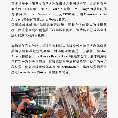
這將是歷史上第三次有意大利隊伍進入美洲杯決賽。此前只有兩
個先例：1992年，由Raul Gardini領導、Paul Cayard掌舵的傳
奇賽隊Moro di Venezia；以及2000年，由Francesco De
Angelis帶領的首支Luna Rossa賽隊。
這項卓越成就源於熱情與刻苦訓練，同時亦依賴龐大的技術基
礎，體現意大利在創意與工程領域的實力。這些能力已成為全球
認可的意大利身份象徵。
能夠擔任官方計時，並以意大利領先品牌身份支持意大利隊伍參
與這項帆船界殿堂級賽事，對沛納海而言是一份榮譽。與Max
Sirena和整個Luna Rossa Prada Pirelli帆船隊合作，使沛納海得
以打造一系列先進腕錶，其靈感源自美洲杯帆船賽中使用的技術
和材質，例如以碳纖維為基礎的Carbotech™，這種材質因用於
建造Luna Rossa的AC75單體船而聞名。