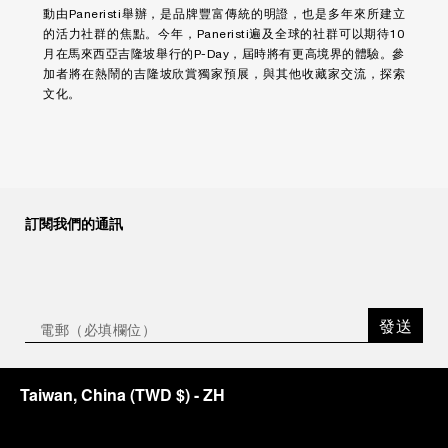
動由Paneristi舉辦，是品牌豐富傳統的明證，也是多年來所建立
的活力社群的焦點。今年，Paneristi遍及全球的社群可以期待10
月在馬來西亞吉隆坡舉行的P-Day，屆時將有更高境界的體驗。參
加者將在熱鬧的吉隆坡欣賞獨家預展，與其他收藏家交流，探索
文化。
訂閱我們的通訊
發送
Taiwan, China
(
TWD $
)
- ZH