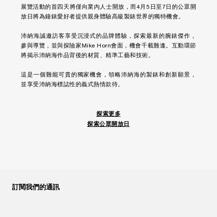
展覽活動的首四天將僅向業內人士開放，而4月5日至7日的公眾開
放日將為鐘錶愛好者提供親身體驗高級製錶世界的獨特機會。
沛納海誠邀訪客享受沉浸式的品牌體驗，探索最新的腕錶傑作，
參與導覽，並與探險家Mike Horn會面，機會千載難逢。互動環節
將揭示沛納海作品背後的材質、精準工藝和技術。
這是一個難能可貴的獨家機會，領略沛納海的製錶和創新願景，
並享受沛納海標誌性的義式熱情款待。
探索更多
探索公眾開放日
訂閱我們的通訊