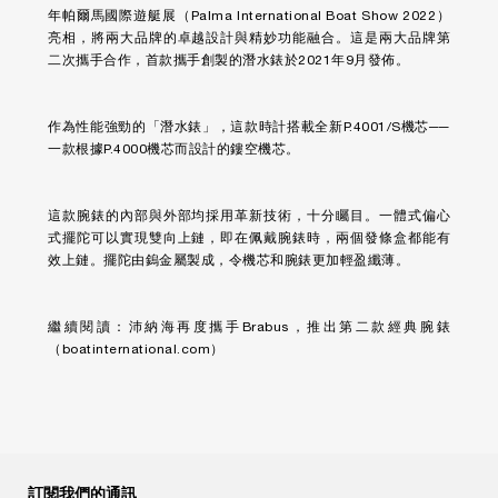
年帕爾馬國際遊艇展（Palma International Boat Show 2022）
亮相，將兩大品牌的卓越設計與精妙功能融合。這是兩大品牌第
二次攜手合作，首款攜手創製的潛水錶於2021年9月發佈。
作為性能強勁的「潛水錶」，這款時計搭載全新P.4001/S機芯──
一款根據P.4000機芯而設計的鏤空機芯。
這款腕錶的內部與外部均採用革新技術，十分矚目。一體式偏心
式擺陀可以實現雙向上鏈，即在佩戴腕錶時，兩個發條盒都能有
效上鏈。擺陀由鎢金屬製成，令機芯和腕錶更加輕盈纖薄。
繼續閱讀：
沛納海再度攜手Brabus，推出第二款經典腕錶
（boatinternational.com）
訂閱我們的通訊