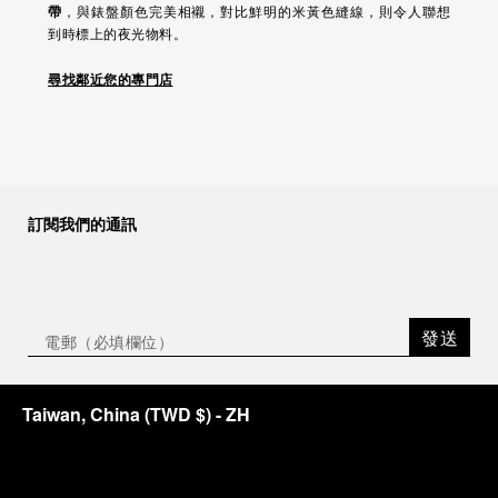
帶
，與錶盤顏色完美相襯，對比鮮明的米黃色縫線，則令人聯想
到時標上的夜光物料。
尋找鄰近您的專門店
訂閱我們的通訊
發送
Taiwan, China
(
TWD $
)
- ZH