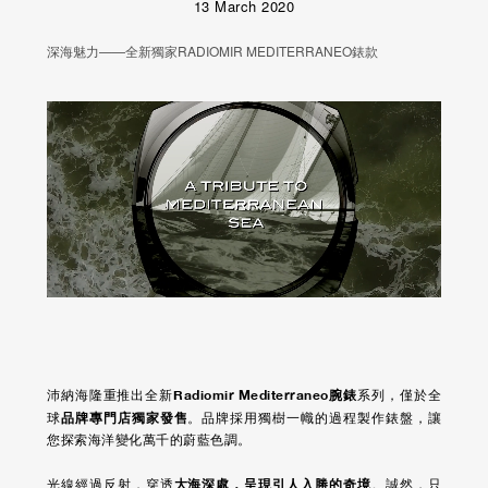
13 March 2020
深海魅力——全新獨家RADIOMIR MEDITERRANEO錶款
Unmute
Remaining
Loaded
:
Progress
:
0%
0%
Time
Radiomir Mediterraneo腕錶
沛納海隆重推出全新
系列，僅於全
品牌專門店獨家發售
球
。品牌採用獨樹一幟的過程製作錶盤，讓
您探索海洋變化萬千的蔚藍色調。
大海深處，呈現引人入勝的奇境
光線經過反射，穿透
。誠然，只