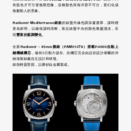
有藍色才可引發無限想像，這種顏色與海洋密不可分，更幻化成
無數動人的景象。
Radiomir Mediterraneo錶款
的錶盤外緣色調深邃濃厚，讓時標
更為鮮明，以確保讀時清晰，靠近錶盤中央的顏色漸趨淺淡，呈
豐富的藍調變化
現
。
Radiomir – 45mm腕錶（PAM01078）搭載P.4000自動上
全新
鏈機械機芯
，備有3日動力儲存。此機芯完全由設於諾沙泰爾的沛
納海製錶廠自主設計和研發。
錶殼輕盈堅固，以磨砂鈦金屬製成。