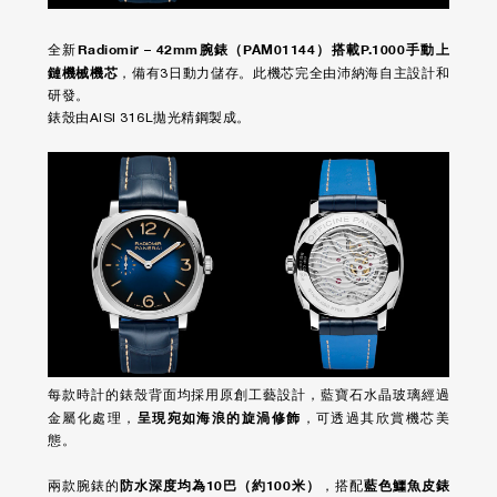
Radiomir – 42mm腕錶（PAM01144）搭載P.1000手動上
全新
鏈機械機芯
，備有3日動力儲存。此機芯完全由沛納海自主設計和
研發。
錶殼由AISI 316L拋光精鋼製成。
每款時計的錶殼背面均採用原創工藝設計，藍寶石水晶玻璃經過
呈現宛如海浪的旋渦修飾
金屬化處理，
，可透過其欣賞機芯美
態。
防水深度均為10巴（約100米）
藍色鱷魚皮錶
兩款腕錶的
，搭配