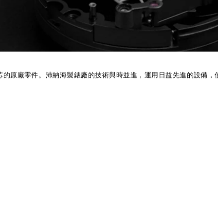
芯的原廠零件。沛納海製錶廠的技術與時並進，運用日益先進的設備，