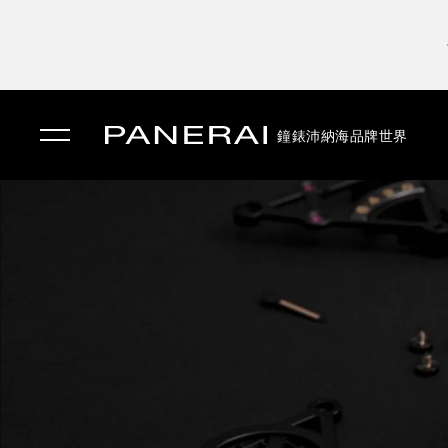
鐘錶
沛納海品牌世界
✕