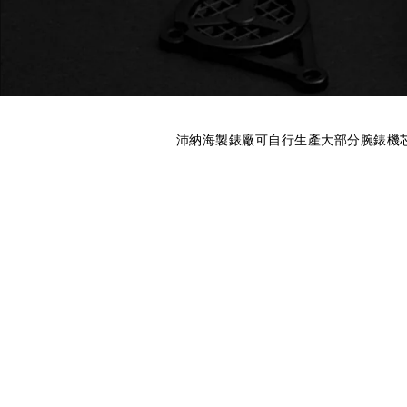
沛納海製錶廠可自行生產大部分腕錶機