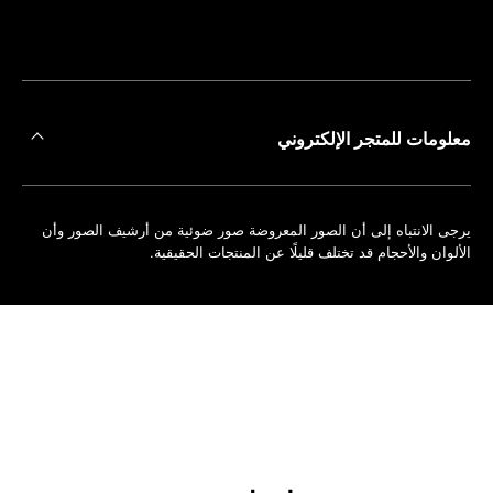
على
حجز
أقرب
موعد
متجر
معلومات للمتجر الإلكتروني
يرجى الانتباه إلى أن الصور المعروضة صور ضوئية من أرشيف الصور وأن
الألوان والأحجام قد تختلف قليلًا عن المنتجات الحقيقية.