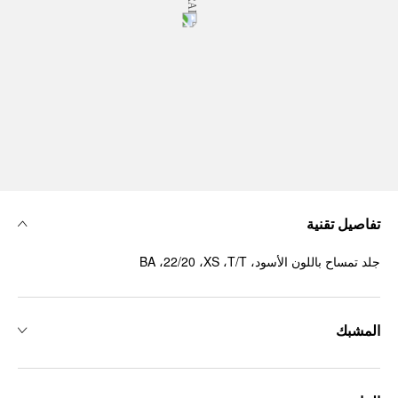
تفاصيل تقنية
جلد تمساح باللون الأسود، ‏T/T، ‏XS، ‏22/20، ‏BA
المشبك