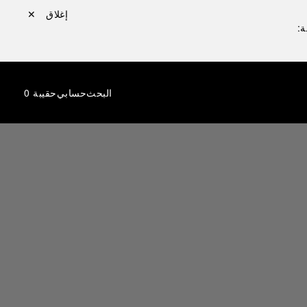
إغلاق ✕
ة:
البحث
حسابي
حقيبة
0