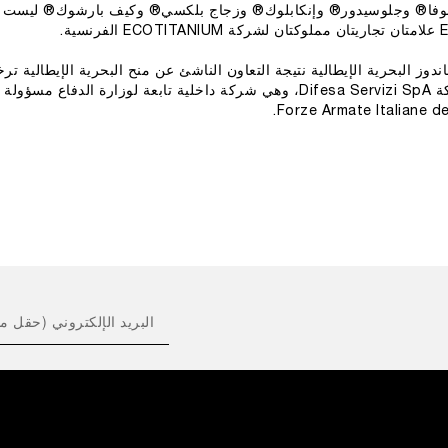
ينوفا® وجلوسيدور® وإنكابلوك® وزجاج بلكسي® وكيف بارشوك® ليست ملكًا
وز البحرية الإيطالية نتيجة التعاون الناشئ عن منح البحرية الإيطالية ترخيص
"Marina Militare"، التي نظمتها شركة Difesa Servizi SpA، وهي شركة داخلية تابعة 