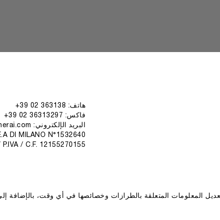
هاتف: 363138 02 39+
فاكس: 36313297 02 39+
البريد الإلكتروني: dataprotection@panerai.com
E.A DI MILANO N°1532640
/ P.IVA / C.F. 12155270155
 تعديل المعلومات المتعلقة بالطرازات وخصائصها في أي وقت، بالإضافة 