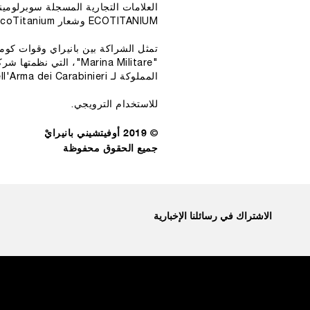
العلامات التجارية المسجلة سوبرلوم
ECOTITANIUM وشعار EcoTitanium علامتان تجاريتان مملوكتان لشركة ECOTITANIUM الفرنسية.
تمثل الشراكة بين بانيراي وقوات كوماند
المملوكة لـ Forze Armate Italiane dell'Arma dei Carabinieri.
للاستخدام الترويجي.
© 2019 أوفيتشيني بانيرايْ
جميع الحقوق محفوظة
الاشتراك في رسائلنا الإخبارية