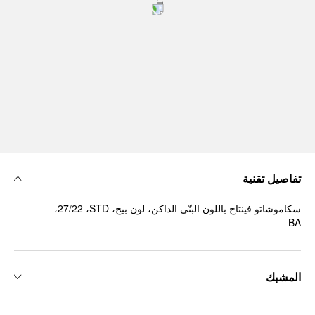
تفاصيل تقنية
سكاموشاتو فينتاج باللون البنّي الداكن، لون بيج، ‏STD، ‏27/22،
المشبك