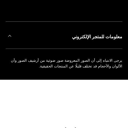
على
حجز
أقرب
موعد
متجر
معلومات للمتجر الإلكتروني
يرجى الانتباه إلى أن الصور المعروضة صور ضوئية من أرشيف الصور وأن
الألوان والأحجام قد تختلف قليلًا عن المنتجات الحقيقية.