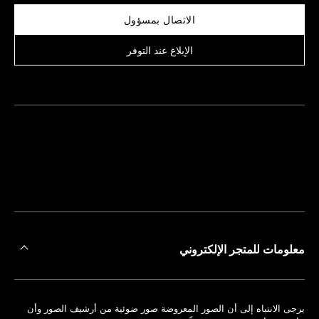
الاتصال بمسؤول
الإبلاغ عند التوفر
العثور
على
حجز
أقرب
موعد
متجر
معلومات للمتجر الإلكتروني
يرجى الانتباه إلى أن الصور المعروضة صور ضوئية من أرشيف الصور وأن