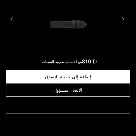
810
⃃
مع احتساب ضريبة المبيعات
إضافة إلى حقيبة التسوّق
الاتصال بمسؤول
العثور