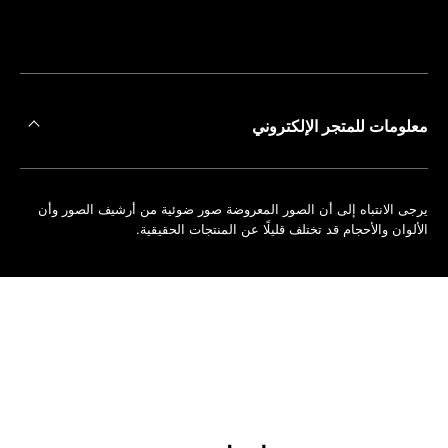
على
حجز
أقرب
موعد
متجر
معلومات للمتجر الإلكتروني
يرجى الانتباه إلى أن الصور المعروضة صور ضوئية من أرشيف الصور وأن
الألوان والأحجام قد تختلف قليلًا عن المنتجات الحقيقية.