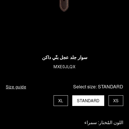
سوار جلد عجل بنّي داكن
MXE0JLQX
Select size:
STANDARD
Size guide
XL
STANDARD
XS
اللون المُختار:
سمراء