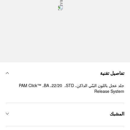
تفاصيل تقنية
جلد عجل باللون البنّي الداكن، ‏STD، ‏ 22/20، ‏BA، ‏™PAM Click
Release System
المشبك