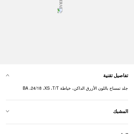
تفاصيل تقنية
جلد تمساح باللون الأزرق الداكن، خياطة ‏T/T، ‏XS، ‏24/18، ‏BA
المشبك