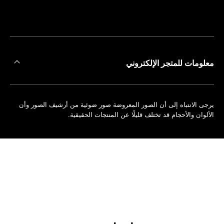
على
حجز
أقرب
موعد
متجر
معلومات للمتجر الإلكتروني
يرجى الانتباه إلى أن الصور المعروضة صور ضوئية من أرشيف الصور وأن
الألوان والأحجام قد تختلف قليلًا عن المنتجات الحقيقية.