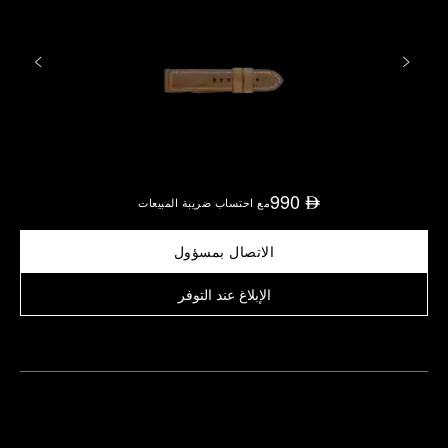
990
⃃
مع احتساب ضريبة المبيعات
الاتصال بمسؤول
الإبلاغ عند التوفر
العثور