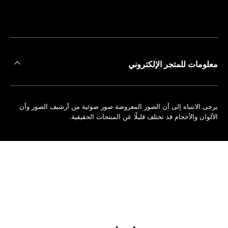
على
حجز
أقرب
موعد
متجر
معلومات للمتجر الإلكتروني
يرجى الانتباه إلى أن الصور المعروضة صور ضوئية من أرشيف الصور وأن
الألوان والأحجام قد تختلف قليلًا عن المنتجات الحقيقية.