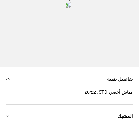
تفاصيل تقنية
قماش أخضر، ‏STD، ‏26/22
المشبك