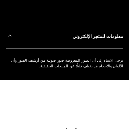
على
حجز
أقرب
موعد
متجر
معلومات للمتجر الإلكتروني
يرجى الانتباه إلى أن الصور المعروضة صور ضوئية من أرشيف الصور وأن
الألوان والأحجام قد تختلف قليلًا عن المنتجات الحقيقية.