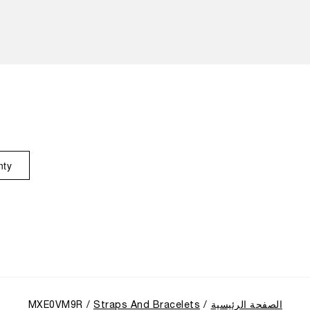
nty
الصفحة الرئيسية
Straps And Bracelets
MXE0VM9R