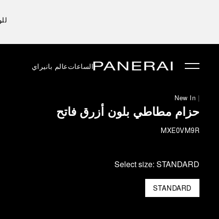
للو
الساعات
عالم بانيراي
New In
|
حزام مطاطي بلون أزرق فاتح
MXE0VM9R
Select size:
STANDARD
STANDARD