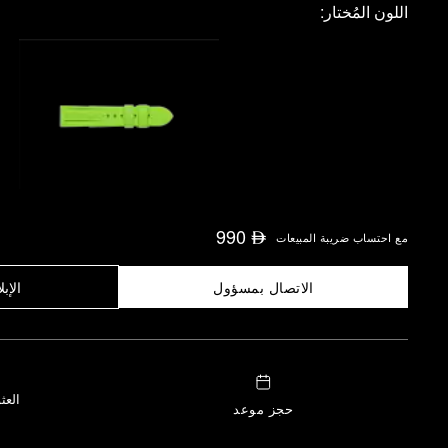
اللون المُختار:
990
⃃
مع احتساب ضريبة المبيعات
الاتصال بمسؤول
الإبل
العث
حجز موعد