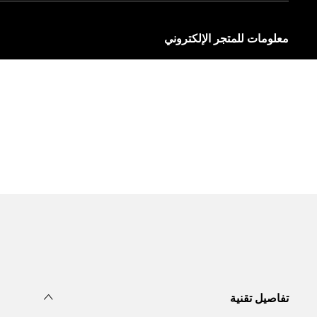
معلومات للمتجر الإلكتروني
خيارات الشحن
تشحن FedEx منتجنا مع توفر ثلاثة خيارات مختلفة للتوصيل.
قراءة المزيد
إرجاع واستبدال مجانيان
لضمان رضاكم الكامل، يمكن للعملاء أو مستلمي الهدايا من منتجات أ
المنتجات وفقًا لسياسة الإرجاع.
قراءة المزيد
خيارات الدفع
تضمن أوفيتشيني بانيراي توفير معاملات آمنة عند استخدام بطاقات ا
قراءة المزيد
تفاصيل تقنية
تغليف الهدايا