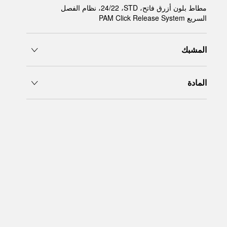
مطاط بلون أزرق فاتح، STD، ‏24/22، نظام الفصل
تأتي جميع الطلبيّات بتغليف هدايا مجاني في صندوق بانيرايْ الأصلي. 
السريع PAM Click Release System‎
الإلكترونية، يتسنى لكم إضافة رسالة شخصية.
قراءة المزيد
المشبك
يرجى الانتباه إلى أن الصور المعروضة صور ضوئية من أرشيف الصور وأن الألوا
المادة
عن المنتجات الحقيقية.