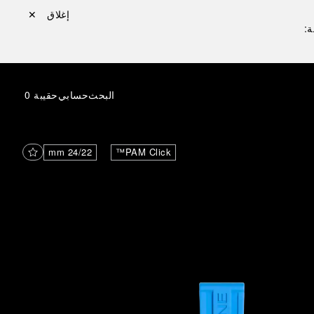
إغلاق ✕
ة:
البحث
حسابي
حقيبة
0
24/22 mm
PAM Click™