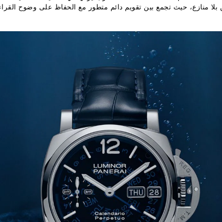
لا منازع، حيث تجمع بين تقويم دائم متطور مع الحفاظ على وضوح القراءة ا