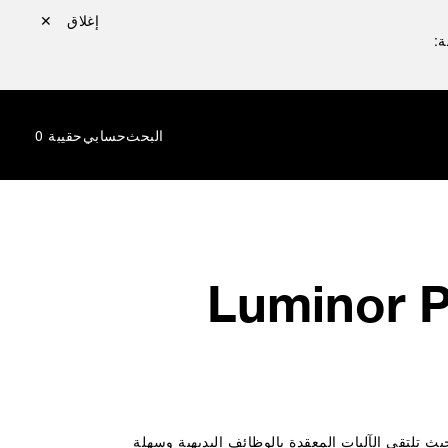
إغلاق ✕
ة:
البحث
حسابي
حقيبة
0
Luminor Pe
ار بانيراي في التعقيدات العالية — حيث تلتقي الآليات المعقدة بالوظائف البديهية وسهلة 