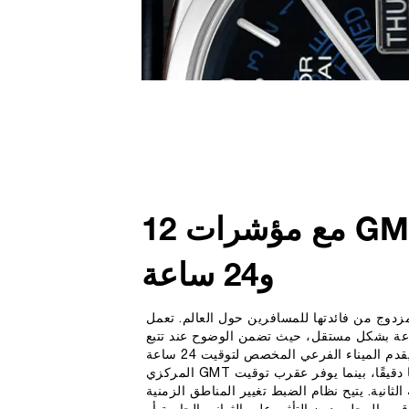
وظيفة GMT مع مؤشرات 12
و24 ساعة
زدوج من فائدتها للمسافرين حول العالم. تعمل 
ت 12 ساعة و24 ساعة بشكل مستقل، حيث تضمن الوضوح عند تتبع 
المناطق الزمنية المختلفة. يقدم الميناء الفرعي المخصص لتوقيت 24 ساعة 
عند موضع الساعة 9 مرجعًا دقيقًا، بينما يوفر عقرب توقيت GMT المركزي 
الثانية. يتيح نظام الضبط تغيير المناطق الزمنية 