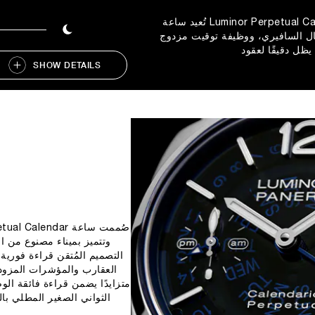
تُعيد ساعة Luminor Perpetual Calendar تعريف الدقة من خلال مينا من
سافيري، ووظيفة توقيت مزدوج GMT، وحركة ذات دوّار دقيق،
وتتميز بميناء مصنوع من ا
متزايدًا يضمن قراءة فائقة ال
الثواني الصغير المطلي بال