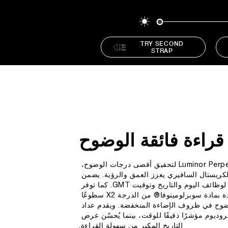
قراءة فائقة الوضوح
صُممت ساعة Luminor Perpetual Calendar لتحقيق أقصى درجات الوضوح، 
لكريستال السافيري يعزز العمق والرؤية. يضمن 
التصميم المُتقن قراءة فورية لوظائف اليوم والتاريخ وتوقيت GMT. كما توفر 
العقارب والمؤشرات المزودة بمادة سوبرلومينوفا® من الدرجة X2 سطوعًا 
وضوح في ظروف الإضاءة المنخفضة. ويقدم عداد 
روديوم مؤشرًا دقيقًا للوقت، بينما يُحسّن عرض 
التاريخ المكبر من سهولة القراءة.