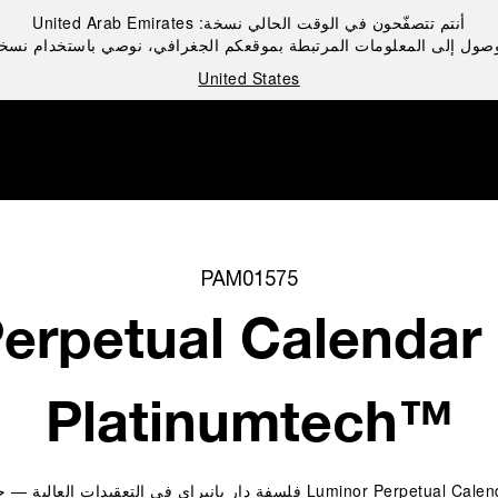
أنتم تتصفّحون في الوقت الحالي نسخة:
United Arab Emirates
صول إلى المعلومات المرتبطة بموقعكم الجغرافي، نوصي باستخدام نسخ
United States
PAM01575
rpetual Calendar GMT
Platinumtech™‎
تُجسد ساعة Luminor Perpetual Calendar GMT Platinumtech™‎ PAM01575 فلسفة د