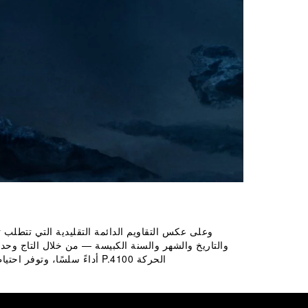
وعلى عكس التقاويم الدائمة التقليدية التي تتطلب 
والتاريخ والشهر والسنة الكبيسة — من خلال التاج وحده،
الحركة P.4100 أداءً سلسًا، وتوفر احتياطي طاقة يمتد لثلاثة أيام ووظيفة GMT للتوقيت العالمي المزدوج، مما يعزز قيمتها العملية في الاستخدام اليومي.