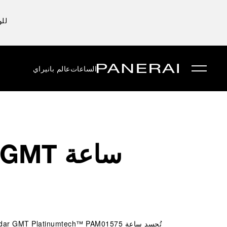
للو
الساعات
عالم بانيراي
ساعة 