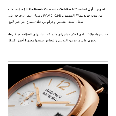
الظهور الأول لساعة Radiomir Quaranta Goldtech™‎ المُصمَّمة بعلبة
من ذهب جولدتيك™ المصقول (PAM01026) وميناء أبيض بزخرفة على
شكل أشعة الشمس وحزام من جلد تمساح بني غير لامع.
ذهب جولدتيك™ الذي ابتكرته بانيراي مادة كانت بانيراي السبّاقة لابتكارها،
تحتوي على مزيج من البلاتين والنحاس يمنحها مظهرًا أحمرًا كثيفًا.