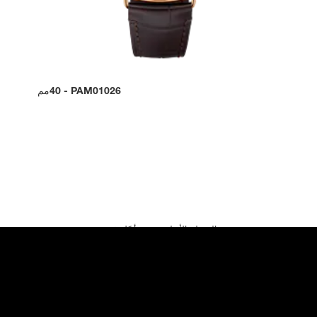
PAM01026
-
40مم
الموطن الأصلي حيث بدأ كل شيء
ارتبط إرث عائلة بانيراي منذ أكثر من قرن بالأدوات الدقيقة المصنوعة
لتكون برفقة الجيش الإيطالي في مآثره. بعد صدور تكليف من البحرية
الملكية الإيطالية بتقديم أدوات عالية الدقة، كان جهاز Radiomir لجيدو
بانيراي في الموعد، وهو جهاز قائم على مادة الراديوم التي تضيء لتوضيح