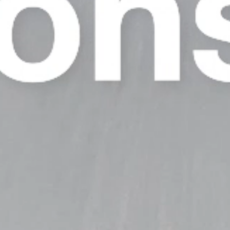
Unmute
Remaining
Loaded
:
Progress
: