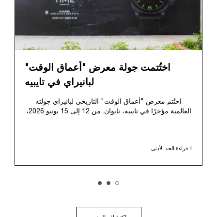
اختُتمت جولة معرض "أعماق الوقت"
لبانيراي في تايبيه
اختُتم معرض "أعماق الوقت" التاريخي لبانيراي جولته
العالمية مؤخرًا في تايبيه، تايوان. من 12 إلى 15 يونيو 2026،
استقبل المعرض الجمهور في حديقة هواشان 1914 للإبداع
التاريخية. وقد شكّل هذا المكان الرمزي، الذي يمتد تاريخه
لأكثر من قرن، خلفيةً معبّرةً للمعرض، حيث مزج بتناغم بين
1 قراءة الحد الأدنى
الإرث المحلي والرواية التاريخية العميقة لبانيراي.
قدّم المعرض رحلةً غامرةً في إرث بانيراي المتميّز، متتبعًا
تطوّرها من مورد للبحرية الإيطالية خلال السنوات الأولى من
عقد 1910. وسلّط الضوء على اللحظة المحوريّة للعلامة
التجارية عام 1993، ليكشف للجمهور عن ابتكاراتها ذات
المستوى العسكري من خلال مجموعتها الأولى Luminor
للاستخدام المدني، ونموها اللاحق بعد استحواذ مجموعة