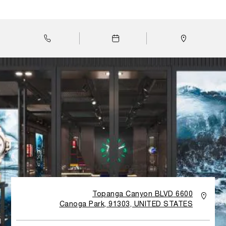
capture the essence of the Maison, taking customers
on a sensory journey that merges luxury, heritage,
innovation, and the spirit of discovery. Upon entering
the boutique, the iconic luminescent clock, retro
illuminated to recall the Super-Luminova® fluorescence,
a shared feature in all Panerai watches will grab your
attention. The layout is designed to narrate the brand’s
story, accompanying customers through the different
collections of the Panerai universe. While shopping,
clients are immersed in a world of technical prowess
and welcomed by the inimitable allure of Italian
hospitality.
6600 Topanga Canyon BLVD
Canoga Park, 91303, UNITED STATES