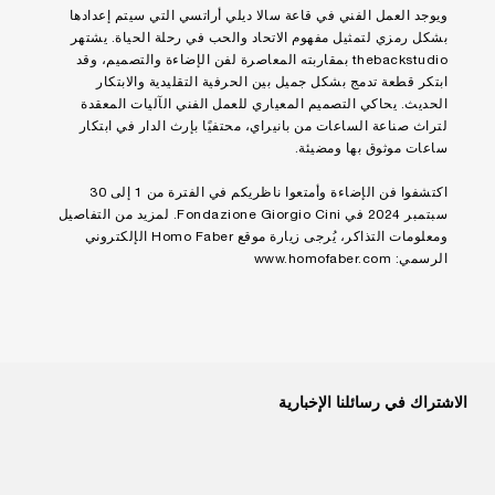
ويوجد العمل الفني في قاعة سالا ديلي أراتسي التي سيتم إعدادها
بشكل رمزي لتمثيل مفهوم الاتحاد والحب في رحلة الحياة. يشتهر
thebackstudio بمقاربته المعاصرة لفن الإضاءة والتصميم، وقد
ابتكر قطعة تدمج بشكل جميل بين الحرفية التقليدية والابتكار
الحديث. يحاكي التصميم المعياري للعمل الفني الآليات المعقدة
لتراث صناعة الساعات من بانيراي، محتفيًا بإرث الدار في ابتكار
ساعات موثوق بها ومضيئة.
اكتشفوا فن الإضاءة وأمتعوا ناظريكم في الفترة من 1 إلى 30
سبتمبر 2024 في Fondazione Giorgio Cini. لمزيد من التفاصيل
ومعلومات التذاكر، يُرجى زيارة موقع Homo Faber الإلكتروني
الرسمي:
www.homofaber.com
الاشتراك في رسائلنا الإخبارية