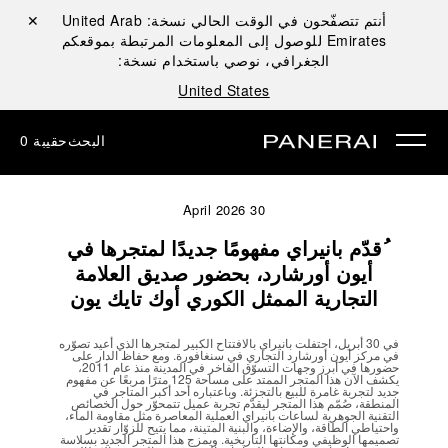
أنتم تتصفّحون في الوقت الحالي نسخة:
United Arab
إغلاق ✕
Emirates
للوصول إلى المعلومات المرتبطة بموقعكم
الجغرافي، نوصي باستخدام نسخة:
United States
البحث
حقيبة
0
30 April 2026
ُقدّم بانيراي مفهومًا جديدًا لمتجرها في
أيون أورشارد، بحضور صديق العلامة
التجارية الممثل الكوري أوك تايك يون
في 30 أبريل، احتفلت بانيراي بالافتتاح الكبير لمتجرها الذي أعيد تصوّره
في مركز أيون أورشارد التجاري في سنغافورة. ومع حفاظ الدار على
حضورها في أبرز وجهات التسوّق الفاخر في المدينة منذ عام 2011،
يكشف الآن هذا المتجر الممتد على مساحة 125 مترًا مربعًا عن مفهوم
جديد لتجربة غامرة للبيع بالتجزئة. وباعتباره أحد أكبر المتاجر في
المنطقة، صُمّم هذا المتجر ليقدّم تجربة عميل تتمحوّر حول الخصائص
التقنية الجوهرية لساعات بانيراي العملية المعاصرة مثل مقاومة الماء،
واحتياطي الطاقة، والإضاءة، والبنية المتينة، مما يتيح للزوّار تقدير
تصميمها الوظيفي ومكانتها التاريخية. ويمزج هذا المتجر الجديد بسلاسة