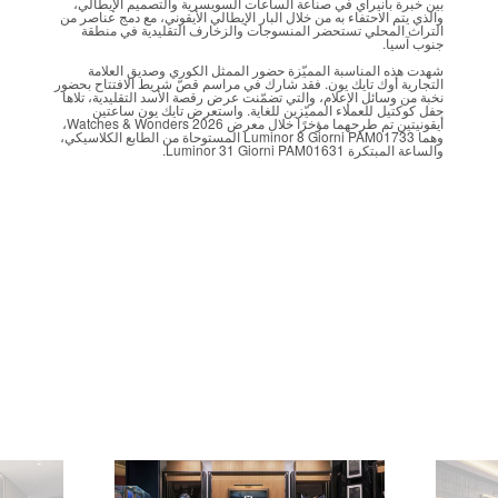
بين خبرة بانيراي في صناعة الساعات السويسرية والتصميم الإيطالي،
والذي يتم الاحتفاء به من خلال البار الإيطالي الأيقوني، مع دمج عناصر من
التراث المحلي تستحضر المنسوجات والزخارف التقليدية في منطقة
جنوب آسيا.
شهدت هذه المناسبة المميّزة حضور الممثل الكوري وصديق العلامة
التجارية أوك تايك يون. فقد شارك في مراسم قصّ شريط الافتتاح بحضور
نخبة من وسائل الإعلام، والتي تضمّنت عرض رقصة الأسد التقليدية، تلاها
حفل كوكتيل للعملاء المميّزين للغاية. واستعرض تايك يون ساعتين
أيقونيتين تم طرحهما مؤخرًا خلال معرض Watches & Wonders 2026،
وهما Luminor 8 Giorni PAM01733 المستوحاة من الطابع الكلاسيكي،
والساعة المبتكرة Luminor 31 Giorni PAM01631.