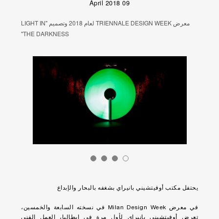
09 April 2018
معرض TRIENNALE DESIGN WEEK لعام 2018 وتصميم "LIGHT IN
THE DARKNESS"
يحتفل مكتب أوفيتشيني بانيراي بشغفه بالبحار والإبداع
في معرض Milan Design Week في نسخته السابعة والخمسين،
تعرض أوفيتشيني بانيراي لأول مرة في إيطاليا، العمل الفني