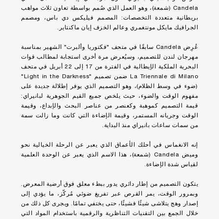
Candela (شمعة)، وهو العمل الذي صُمم بواسطة تعاون ثلاث مواهب
بريطانية متعددة التخصصات: المصمم فيليكس دي باس، ومصمم
الجرافيك مايكل مونتغمري وعالم الخزف إيان ماكنتاير.
عُرِض Candela سابقًا في متحف "فكتوريا وألبرت" الشهير بمناسبة
مهرجان لندن للتصميم، وسيُعرض مرة أخرى استجابة لمطالب قوات
البحرية الملكية الإيطالية في الفترة من 17 إلى 22 أبريل في متحف
La Triennale di Milano ضمن تصميم "Light in the Darkness"
(ضوء في وسط الظلام)، وهو التصميم الذي يوفر إطلالة جديدة على
مفهوم الوقت والضوء، حيث يلخص جميع القيم الجوهرية لبانيراي:
قيمة التصميم كموهبة وكعنصر من عناصر البحث والإبداع، وقيمة
الوقت وجريانه المستمر، وقيمة الإضاءة التي كانت وما زالت سمة
من سمات ساعات بانيراي منذ البداية.
إنه الانغماس في أحلك الأعماق الذي يعبر عن الرحلة الخيالية نحو
وميض Candela (شمعة)، هذا الاسم الذي يعبر عن الوحدة العلمية
لقياس شدة الإضاءة.
يتكون التصميم من إطار دائري يدور ببطء معلق فوق أرضية المعرض.
وبمرور الوقت، يمر القرص عبر تفريغ ضوئي مُركّز، ما يؤدي إلى
إصدار وهج يتلاشى شيئًا فشيئًا، حتى يختفي تمامًا. ويجرى كل ذلك من
خلال الجمع بين التقنيات التناظرية والرقمية باستخدام المواد التي