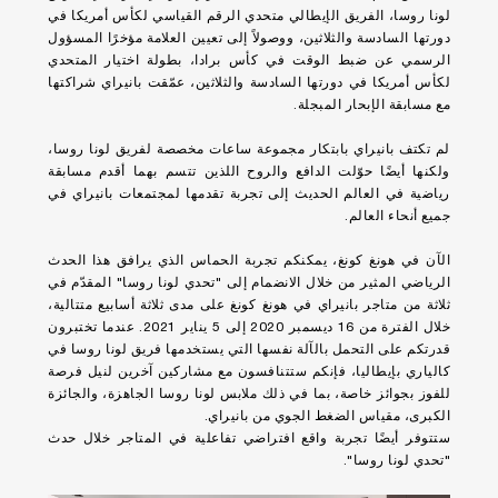
لونا روسا، الفريق الإيطالي متحدي الرقم القياسي لكأس أمريكا في
دورتها السادسة والثلاثين، ووصولاً إلى تعيين العلامة مؤخرًا المسؤول
الرسمي عن ضبط الوقت في كأس برادا، بطولة اختيار المتحدي
لكأس أمريكا في دورتها السادسة والثلاثين، عمّقت بانيراي شراكتها
مع مسابقة الإبحار المبجلة.
لم تكتف بانيراي بابتكار مجموعة ساعات مخصصة لفريق لونا روسا،
ولكنها أيضًا حوّلت الدافع والروح اللذين تتسم بهما أقدم مسابقة
رياضية في العالم الحديث إلى تجربة تقدمها لمجتمعات بانيراي في
جميع أنحاء العالم.
الآن في هونغ كونغ، يمكنكم تجربة الحماس الذي يرافق هذا الحدث
الرياضي المثير من خلال الانضمام إلى "تحدي لونا روسا" المقدّم في
ثلاثة من متاجر بانيراي في هونغ كونغ على مدى ثلاثة أسابيع متتالية،
خلال الفترة من 16 ديسمبر 2020 إلى 5 يناير 2021. عندما تختبرون
قدرتكم على التحمل بالآلة نفسها التي يستخدمها فريق لونا روسا في
كالياري بإيطاليا، فإنكم ستتنافسون مع مشاركين آخرين لنيل فرصة
للفوز بجوائز خاصة، بما في ذلك ملابس لونا روسا الجاهزة، والجائزة
الكبرى، مقياس الضغط الجوي من بانيراي.
ستتوفر أيضًا تجربة واقع افتراضي تفاعلية في المتاجر خلال حدث
"تحدي لونا روسا".