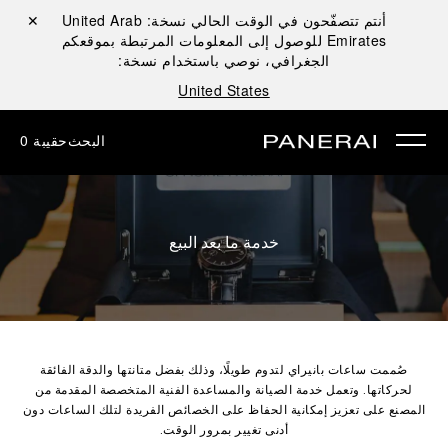
أنتم تتصفّحون في الوقت الحالي نسخة:
United Arab
إغلاق ✕
Emirates
للوصول إلى المعلومات المرتبطة بموقعكم
الجغرافي، نوصي باستخدام نسخة:
United States
البحث
حقيبة
0
خدمة ما بعد البيع
صُممت ساعات بانيراي لتدوم طويلًا، وذلك بفضل متانتها والدقة الفائقة
لحركاتها. وتعمل خدمة الصيانة والمساعدة الفنية المتخصصة المقدمة من
المصنع على تعزيز إمكانية الحفاظ على الخصائص الفريدة لتلك الساعات دون
أدنى تغيير بمرور الوقت.