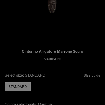
Cinturino Alligatore Marrone Scuro
MX005FP3
Select size:
STANDARD
Size guide
STANDARD
Colore selezionato:
Marrone