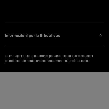
Trova la
rendi un
boutique
untamento
più
vicina
Informazioni per la E-boutique
Le immagini sono di repertorio: pertanto i colori o le dimensioni
potrebbero non corrispondere esattamente al prodotto reale.