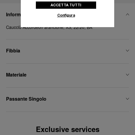
ACCETTA TUTTI
Informazioni Tecniche
Configura
Caucciù Accordeon arancione, XS, 22/20, BA
Fibbia
Materiale
Passante Singolo
Exclusive services