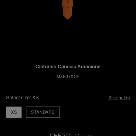
Cinturino Caucciù Arancione
MXE07XCP
Select size:
XS
Size guide
XS
STANDARD
CHF 200
IVA Inclusa