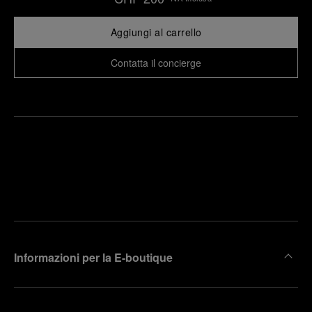
Aggiungi al carrello
Contatta il concierge
Trova la
rendi un
boutique
untamento
più
vicina
Informazioni per la E-boutique