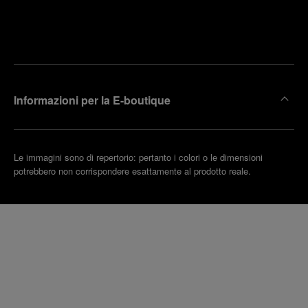
Trova la
rendi un
boutique
untamento
più
vicina
Informazioni per la E-boutique
Le immagini sono di repertorio: pertanto i colori o le dimensioni
potrebbero non corrispondere esattamente al prodotto reale.