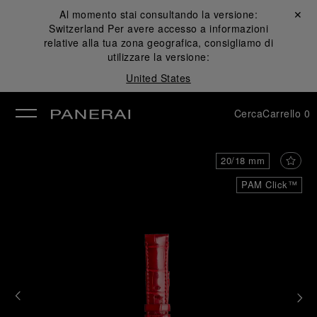
Al momento stai consultando la versione:
Chiudi ✕
Switzerland
Per avere accesso a informazioni
udi
relative alla tua zona geografica, consigliamo di
utilizzare la versione:
United States
Cerca
Carrello
0
20/18 mm
PAM Click™