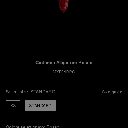
Cinturino Alligatore Rosso
MXE09BPG
Select size:
STANDARD
Size guide
XS
STANDARD
Colore selezionato:
Rosso