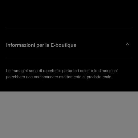
Trova la
rendi un
boutique
untamento
più
vicina
Informazioni per la E-boutique
Le immagini sono di repertorio: pertanto i colori o le dimensioni
potrebbero non corrispondere esattamente al prodotto reale.