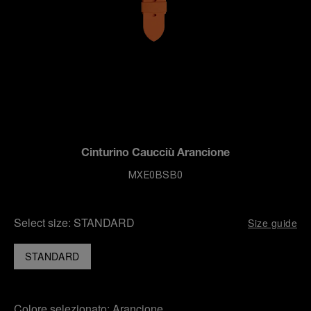
Cinturino Caucciù Arancione
MXE0BSB0
Select size:
STANDARD
Size guide
STANDARD
Colore selezionato:
Arancione