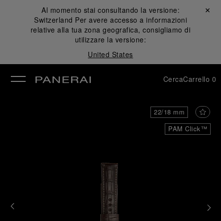
Al momento stai consultando la versione:
Chiudi ✕
Switzerland
Per avere accesso a informazioni
udi
relative alla tua zona geografica, consigliamo di
utilizzare la versione:
United States
Cerca
Carrello
0
22/18 mm
PAM Click™