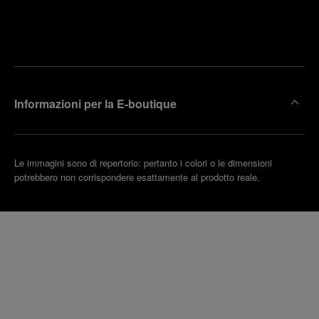
Trova la
rendi un
boutique
untamento
più
vicina
Informazioni per la E-boutique
Le immagini sono di repertorio: pertanto i colori o le dimensioni
potrebbero non corrispondere esattamente al prodotto reale.