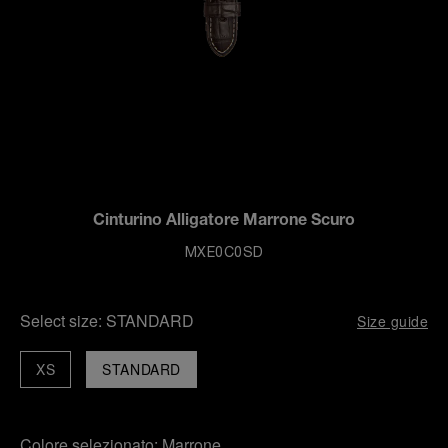
Cinturino Alligatore Marrone Scuro
MXE0C0SD
Select size:
STANDARD
Size guide
XS
STANDARD
Colore selezionato:
Marrone