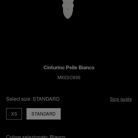
Cinturino Pelle Bianco
MXE0C900
Select size:
STANDARD
Size guide
XS
STANDARD
Colore selezionato:
Bianco