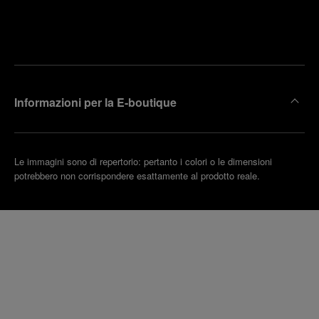
Trova la
rendi un
boutique
untamento
più
vicina
Informazioni per la E-boutique
Le immagini sono di repertorio: pertanto i colori o le dimensioni
potrebbero non corrispondere esattamente al prodotto reale.