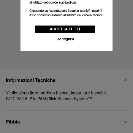
all’utilizzo dei cookie sopraindicati.
Cliccando su "accetta solo i cookie tecnici", esprimi
il tuo consenso soltanto all’utilizzo dei cookie tecnici.
ACCETTA TUTTI
Configura
Informazioni Tecniche
Vitello pieno fiore morbido bianco, impunture bianche,
STD, 22/18, BA, PAM Click Release System™
Fibbia