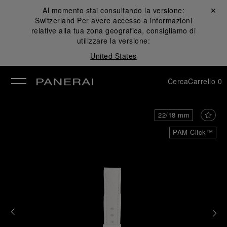
Al momento stai consultando la versione:
Chiudi ✕
Switzerland
Per avere accesso a informazioni
udi
relative alla tua zona geografica, consigliamo di
utilizzare la versione:
United States
Cerca
Carrello
0
22/18 mm
PAM Click™