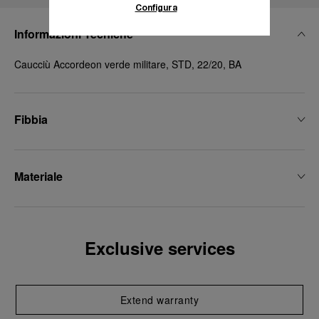
Configura
Informazioni Tecniche
Caucciù Accordeon verde militare, STD, 22/20, BA
Fibbia
Materiale
Exclusive services
Extend warranty