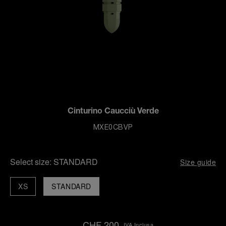
Cinturino Caucciù Verde
MXE0CBVP
Select size:
STANDARD
Size guide
XS
STANDARD
CHF 200
IVA Inclusa