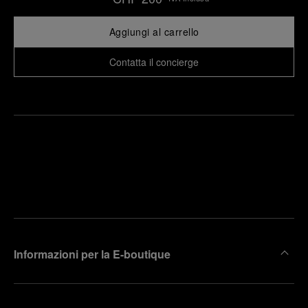
Aggiungi al carrello
Contatta il concierge
Trova la
rendi un
boutique
untamento
più
vicina
Informazioni per la E-boutique