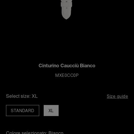
Cinturino Caucciù Bianco
MXE0CC0P
Select size:
XL
Size guide
STANDARD
XL
Colore selezionato:
Bianco