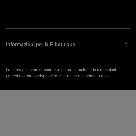
Trova la
rendi un
boutique
untamento
più
vicina
Informazioni per la E-boutique
Le immagini sono di repertorio: pertanto i colori o le dimensioni
potrebbero non corrispondere esattamente al prodotto reale.