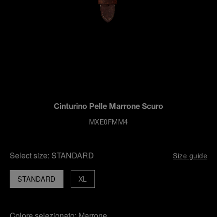
Cinturino Pelle Marrone Scuro
MXE0FMM4
Select size:
STANDARD
Size guide
STANDARD
XL
Colore selezionato:
Marrone