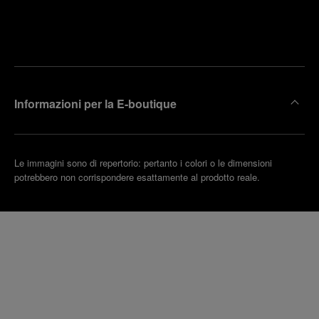
Trova la
rendi un
boutique
untamento
più
vicina
Informazioni per la E-boutique
Le immagini sono di repertorio: pertanto i colori o le dimensioni
potrebbero non corrispondere esattamente al prodotto reale.