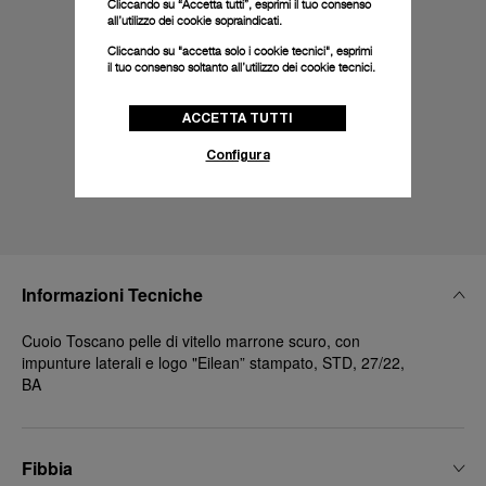
Cliccando su “Accetta tutti”, esprimi il tuo consenso
all’utilizzo dei cookie sopraindicati.
Cliccando su "accetta solo i cookie tecnici", esprimi
il tuo consenso soltanto all’utilizzo dei cookie tecnici.
ACCETTA TUTTI
Configura
Informazioni Tecniche
Cuoio Toscano pelle di vitello marrone scuro, con
impunture laterali e logo "Eilean” stampato, STD, 27/22,
BA
Fibbia