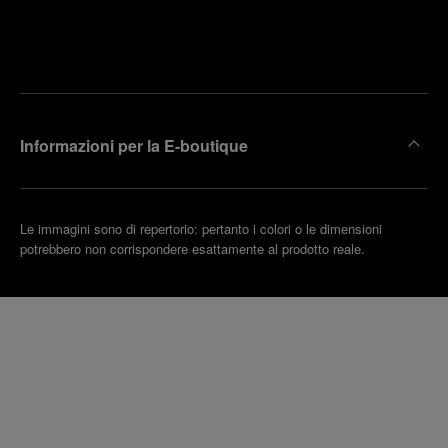
Trova la
rendi un
boutique
untamento
più
vicina
Informazioni per la E-boutique
Le immagini sono di repertorio: pertanto i colori o le dimensioni
potrebbero non corrispondere esattamente al prodotto reale.