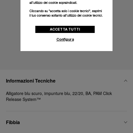
all’utilizzo dei cookie sopraindicati.
Cliccando su "accetta solo i cookie tecnici", esprimi
il tuo consenso soltanto all’utilizzo dei cookie tecnici.
ACCETTA TUTTI
Configura
Informazioni Tecniche
Alligatore blu scuro, impunture blu, 22/20, BA, PAM Click
Release System™
Fibbia