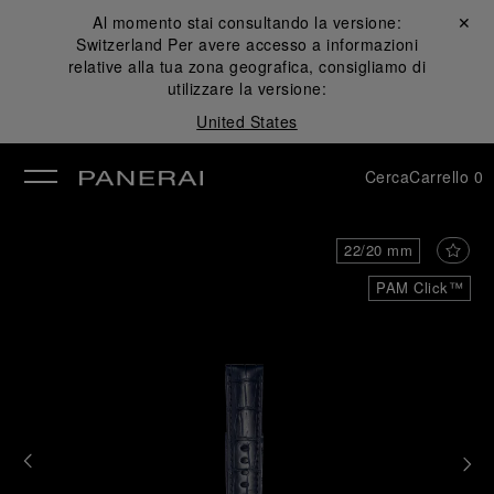
Al momento stai consultando la versione:
Chiudi ✕
Switzerland
Per avere accesso a informazioni
udi
relative alla tua zona geografica, consigliamo di
utilizzare la versione:
United States
Cerca
Carrello
0
22/20 mm
PAM Click™