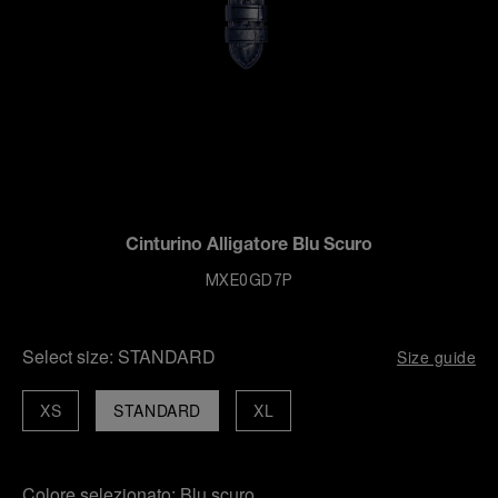
Cinturino Alligatore Blu Scuro
MXE0GD7P
Select size:
STANDARD
Size guide
XS
STANDARD
XL
Colore selezionato:
Blu scuro