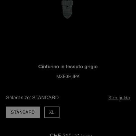
Cinturino in tessuto grigio
MXE0HJPK
Select size:
STANDARD
Size guide
STANDARD
XL
CHF 210
IVA Inclusa