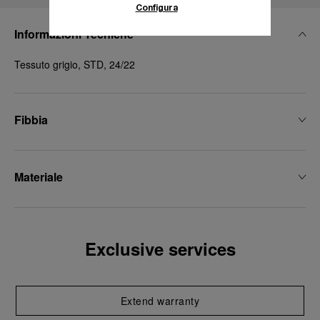
Configura
Informazioni Tecniche
Tessuto grigio, STD, 24/22
Fibbia
Materiale
Exclusive services
Extend warranty