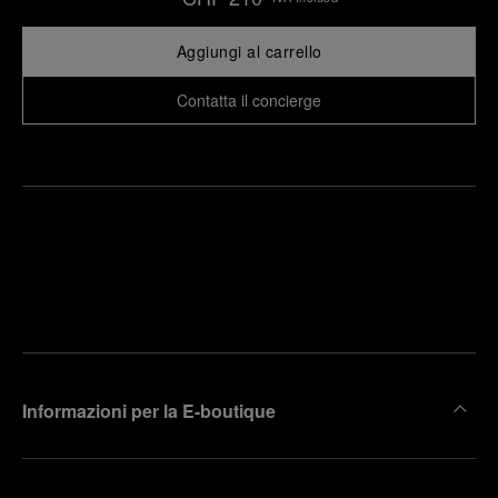
Aggiungi al carrello
Contatta il concierge
Trova la
rendi un
boutique
untamento
più
vicina
Informazioni per la E-boutique