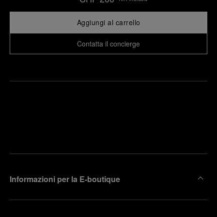
Aggiungi al carrello
Contatta il concierge
Trova la
rendi un
boutique
untamento
più
vicina
Informazioni per la E-boutique