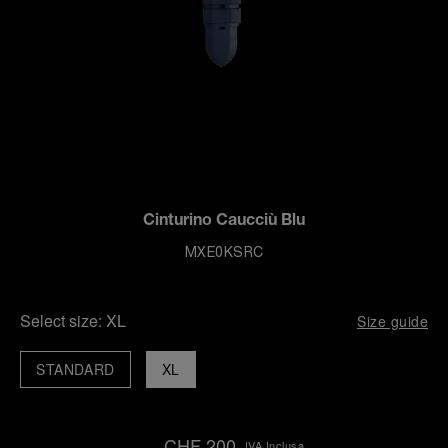
Cinturino Caucciù Blu
MXE0KSRC
Select size:
XL
Size guide
STANDARD
XL
CHF 200
IVA Inclusa