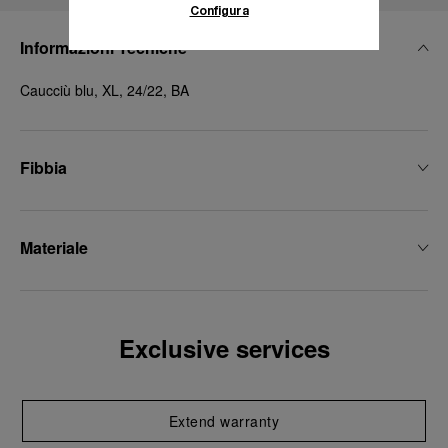
Configura
Informazioni Tecniche
Caucciù blu, XL, 24/22, BA
Fibbia
Materiale
Exclusive services
Extend warranty