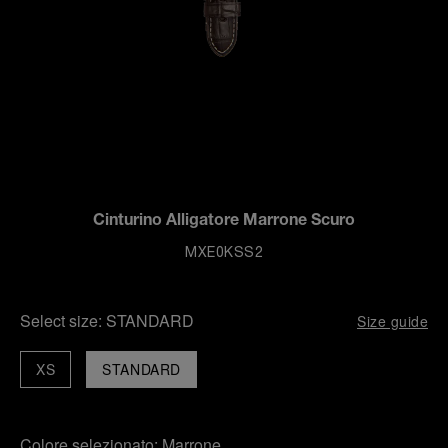
Cinturino Alligatore Marrone Scuro
MXE0KSS2
Select size:
STANDARD
Size guide
XS
STANDARD
Colore selezionato:
Marrone