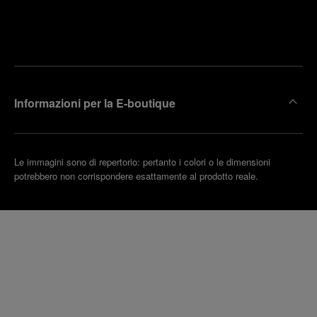
Trova la
rendi un
boutique
untamento
più
vicina
Informazioni per la E-boutique
Le immagini sono di repertorio: pertanto i colori o le dimensioni
potrebbero non corrispondere esattamente al prodotto reale.