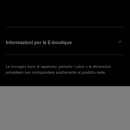
Trova la
rendi un
boutique
untamento
più
vicina
Informazioni per la E-boutique
Le immagini sono di repertorio: pertanto i colori o le dimensioni
potrebbero non corrispondere esattamente al prodotto reale.