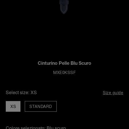
Cinturino Pelle Blu Scuro
MXE0KSSF
Select size:
XS
Size guide
XS
STANDARD
Colore selezionato:
Blu scuro