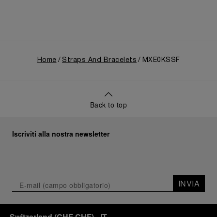
Home
Straps And Bracelets
MXE0KSSF
Back to top
Iscriviti alla nostra newsletter
INVIA
Switzerland
(
CHF CHF
)
- IT