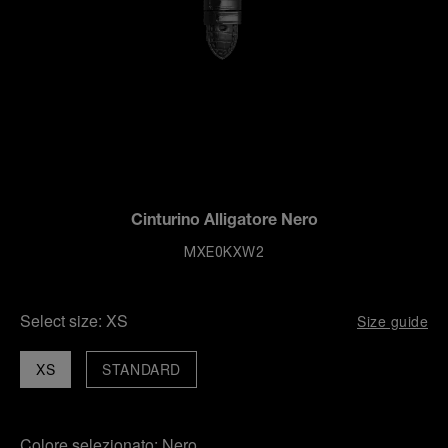
Cinturino Alligatore Nero
MXE0KXW2
Select size:
XS
Size guide
XS
STANDARD
Colore selezionato:
Nero