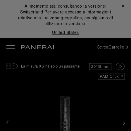
Al momento stai consultando la versione:
Chiudi ✕
Switzerland
Per avere accesso a informazioni
udi
relative alla tua zona geografica, consigliamo di
utilizzare la versione:
United States
Cerca
Carrello
0
La misura XS ha solo un passante
20/18 mm
PAM Click™