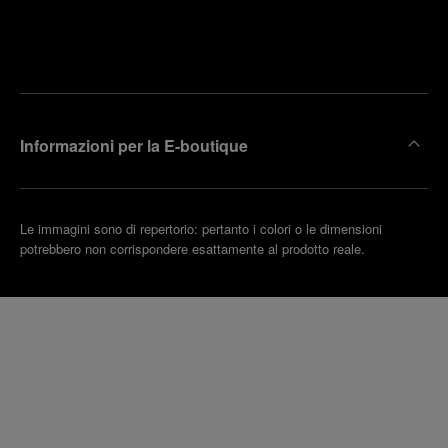
Trova la
rendi un
boutique
untamento
più
vicina
Informazioni per la E-boutique
Le immagini sono di repertorio: pertanto i colori o le dimensioni
potrebbero non corrispondere esattamente al prodotto reale.