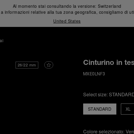
Al momento stai consultando la versione:
Switzerland
 informazioni relative alla tua zona geografica, consigliamo di uti
United States
ai
Cinturino in te
26/22 mm
MXE0LNF3
Select size:
STANDAR
STANDARD
XL
Colore selezionato:
Verd