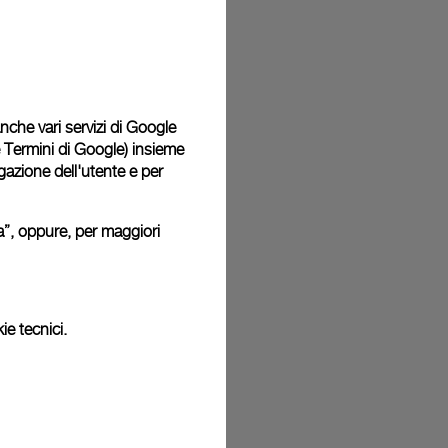
 consegnati con una confezione regalo in omaggio in un
i. Durante la procedura di pagamento online, ti sarà
cludere un messaggio di auguri personalizzato.
 anche vari servizi di Google
e Termini di Google
) insieme
igazione dell'utente e per
o: pertanto i colori o le dimensioni potrebbero non corrispondere
.
ura”, oppure, per maggiori
ie tecnici.