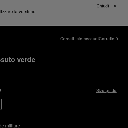
Chiudi ✕
lizzare la versione:
Cerca
Il mio account
Carrello
0
ssuto verde
D
Size guide
e militare