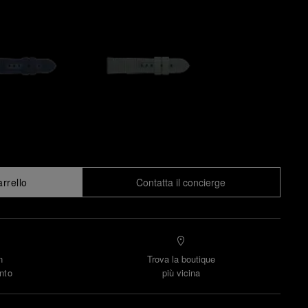
arrello
Contatta il concierge
n
Trova la boutique
nto
più vicina