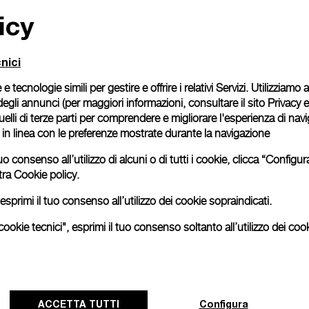
icy
Confezione regalo
Tutti gli ordini vengono
cofanetto firmato Panera
nici
richiesto se desideri ac
 e tecnologie simili per gestire e offrire i relativi Servizi. Utilizziamo
Continua a leggere
degli annunci (per maggiori informazioni, consultare il
sito Privacy 
 quelli di terze parti per comprendere e migliorare l'esperienza di nav
o in linea con le preferenze mostrate durante la navigazione
Le immagini sono di repertori
esattamente al prodotto reale
uo consenso all’utilizzo di alcuni o di tutti i cookie, clicca “Config
tra
Cookie policy.
esprimi il tuo consenso all’utilizzo dei cookie sopraindicati.
ookie tecnici", esprimi il tuo consenso soltanto all’utilizzo dei cook
ACCETTA TUTTI
Configura