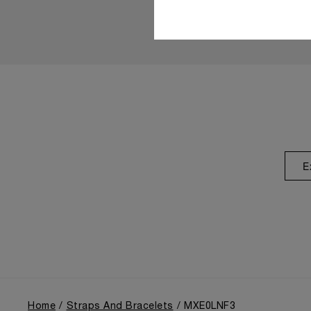
E
Home
Straps And Bracelets
MXE0LNF3