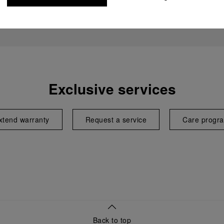
Exclusive services
xtend warranty
Request a service
Care progr
Back to top